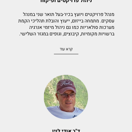
ניהול פרויקטים ופיקוח
מנהל פרויקטים ויועץ בכיר-בעל תואר שני במנהל
עסקים. מתמחה בייזום, ייעוץ והובלת תהליכי הקמת
מערכות סולאריות כמו גם ניהול מיזמי אנרגיה
ברשויות מקומיות, קיבוצים, וגופים במגזר השלישי.
ניסיונו המצטבר של גלעד ב- 12 שנות פעילות כולל
מאות פרויקטים משלב התכנון והרישוי ועד לשלב
קרא עוד
הביצוע. גלעד יחד עם חברת ייעוץ מטעמו 'סאנסה
אנרגיה' עוסק בתכנון טכנו כלכלי, ניהול ופיקוח,
בחינת חלופות מסחריות ומענה מקצועי לכל אורך
החיים של הפרויקטים השונים. גלעד משמש כיום
כיועץ, מפקח ומנהל פרויקטים בכלל שלבי
הפרויקט עבור
Solar360
.
ד"ר אודי לוין