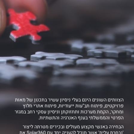
הצוותים השונים הינם בעלי ניסיון עשיר בתכנון של מאות
פרויקטים, פיתוח תב"עות ייעודיות, פיתוח אתרי חלוץ
ומחקר, הקמת מערכות ותחזוקתן וניסיון עסקי רחב במגזר
הפרטי והממשלתי בענף האנרגיה והתשתיות.
הבחירה באנשי מקצוע מעולים ובכירים מטרתה ליצור
'נבחרת עלית' אשר תוכל להעניק יחד עם Solar360 את