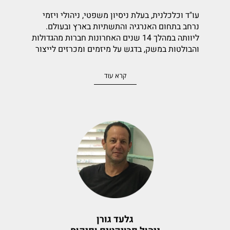
עו"ד וכלכלנית, בעלת ניסיון משפטי, ניהולי ויזמי
נרחב בתחום האנרגיה והתשתיות בארץ ובעולם.
ליוותה במהלך 14 שנים האחרונות חברות מהגדולות
והבולטות במשק, בדגש על מיזמים ומכרזים לייצור
חשמל פרטי באנרגיה מתחדשת, גז טבעי, מערכות
אגירה ופיתוח עצמאות אנרגטית. שימשה כמנהלת
קרא עוד
מסחרית ורגולציה של חברת הגז סופר NG, מנכ"לית
אמן אנרגיה. מעניקה ייעוץ למגזר הפרטי והציבורי
בשלבי ייזום, פיתוח, מימון, הקמה ותפעול תוך מתן
פתרונות רגולטוריים.
בעלת היכרות מעמיקה עם השוק הפרטי וגורמי
רגולציה מקומיים
משמשת כעורכת הדין של החברה .
גלעד גורן