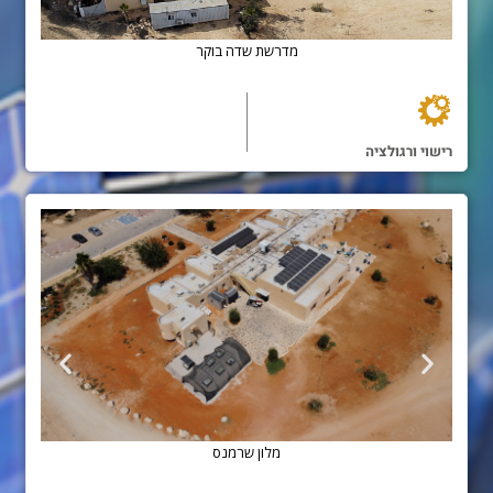
מדרשת 
גרו סולרית - גימנסיה הרצליה תל אביב
רישוי ורגולציה
מלון שר