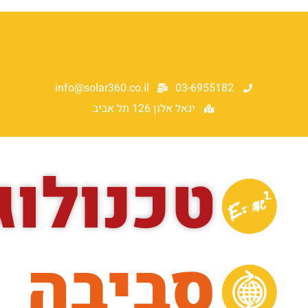
info@solar360.co.il
03-69551
יגאל אלון 126 תל אביב
טכנולוגיה
סביבה